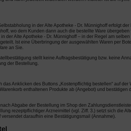
Selbstabholung in der Alte Apotheke - Dr. Münnighoff erfolgt de
ighoff, wo dem Kunden dann auch die bestellte Ware übergeben 
it in der Alte Apotheke - Dr. Münnighoff – in der Regel am selb
tgeteilt. Ist eine Überbringung der ausgewählten Waren per Bo
Ware an Sie.
stellbestätigung stellt keine Auftragsbestätigung bzw. keine 
ang der Bestellung.
ch das Anklicken des Buttons „Kostenpflichtig bestellen“ auf d
m Warenkorb enthaltenen Produkte ab (Angebot) und bestätigen
rt nach Abgabe der Bestellung im Shop den Zahlungsdienstleiste
ng rezeptpflichtiger Arzneimittel (vgl. Ziff. 3.) setzt sich die A
f versendet daraufhin eine Bestätigungsmail (Annahme).
tel