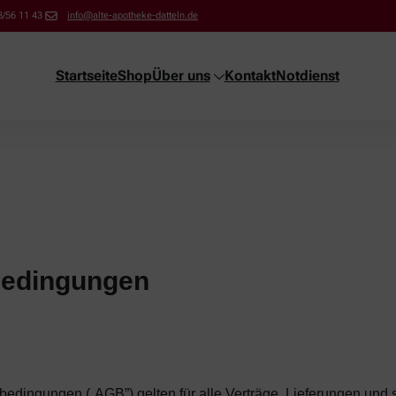
/56 11 43
info@alte-apotheke-datteln.de
Startseite
Shop
Über uns
Kontakt
Notdienst
bedingungen
edingungen („AGB”) gelten für alle Verträge, Lieferungen und 