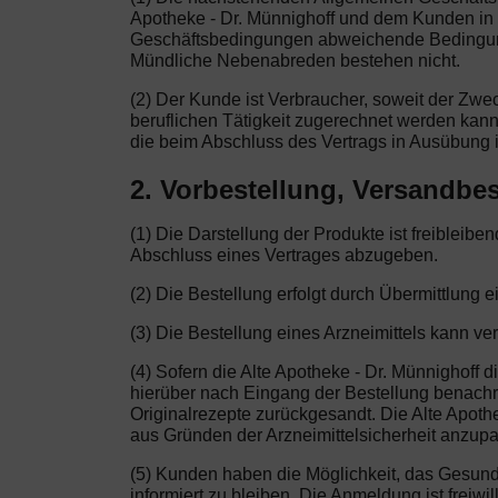
Apotheke - Dr. Münnighoff und dem Kunden in 
Geschäftsbedingungen abweichende Bedingungen
Mündliche Nebenabreden bestehen nicht.
(2) Der Kunde ist Verbraucher, soweit der Zw
beruflichen Tätigkeit zugerechnet werden kann
die beim Abschluss des Vertrags in Ausübung i
2. Vorbestellung, Versandbes
(1) Die Darstellung der Produkte ist freibleib
Abschluss eines Vertrages abzugeben.
(2) Die Bestellung erfolgt durch Übermittlung e
(3) Die Bestellung eines Arzneimittels kann ve
(4) Sofern die Alte Apotheke - Dr. Münnighoff d
hierüber nach Eingang der Bestellung benachric
Originalrezepte zurückgesandt. Die Alte Apoth
aus Gründen der Arzneimittelsicherheit anzupas
(5) Kunden haben die Möglichkeit, das Gesun
informiert zu bleiben. Die Anmeldung ist freiw