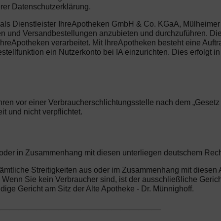
erer Datenschutzerklärung.
als Dienstleister IhreApotheken GmbH & Co. KGaA, Mülheimer S
ngen und Versandbestellungen anzubieten und durchzuführen. Di
Apotheken verarbeitet. Mit IhreApotheken besteht eine Auftr
ellfunktion ein Nutzerkonto bei IA einzurichten. Dies erfolgt in
ren vor einer Verbraucherschlichtungsstelle nach dem „Gesetz üb
 und nicht verpflichtet.
us oder in Zusammenhang mit diesen unterliegen deutschem Rec
r sämtliche Streitigkeiten aus oder im Zusammenhang mit diese
enn Sie kein Verbraucher sind, ist der ausschließliche Gericht
e Gericht am Sitz der Alte Apotheke - Dr. Münnighoff.
_____________________________________