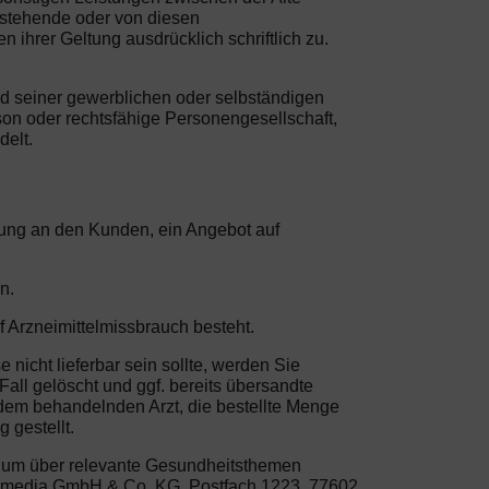
nstehende oder von diesen
hrer Geltung ausdrücklich schriftlich zu.
nd seiner gewerblichen oder selbständigen
son oder rechtsfähige Personengesellschaft,
delt.
erung an den Kunden, ein Angebot auf
n.
f Arzneimittelmissbrauch besteht.
 nicht lieferbar sein sollte, werden Sie
Fall gelöscht und ggf. bereits übersandte
t dem behandelnden Arzt, die bestellte Menge
 gestellt.
, um über relevante Gesundheitsthemen
life media GmbH & Co. KG, Postfach 1223, 77602