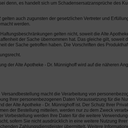
es sei denn, es handelt sich um Schadensersatzansprüche des K
gelten auch zugunsten der gesetzlichen Vertreter und Erfüllung
emacht werden.
 Haftungsbeschränkungen gelten nicht, soweit die Alte Apotheke
affenheit der Sache übernommen hat. Das gleiche gilt, soweit d
it der Sache getroffen haben. Die Vorschriften des Produkthaf
tungsrecht.
rung der Alte Apotheke - Dr. Münnighoff wird auf die näheren An
die Versandbestellung macht die Verarbeitung von personenbez
hebung Ihrer personenbezogenen Daten Voraussetzung für die Nu
 der Alte Apotheke - Dr. Münnighoff ist. Der Schutz Ihrer Privat
n der Bestellung mitteilen, werden nur zu dem Zweck verarbeit
r Vorbestellung werden Ihre Daten für die weitere Verwendung 
ht, sofern Sie nicht ausdrücklich in eine weitere Nutzung Ihre
henden Zahlungsdienstleister übermittelt. Weitere Information