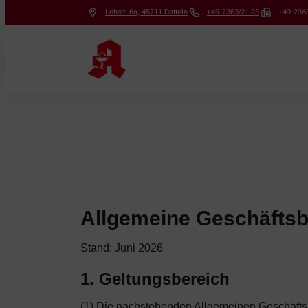
Lohstr. 6a
,
45711
Datteln
+49-2363/21 23
+49-2363
Allgemeine Geschäfts
Stand: Juni 2026
1. Geltungsbereich
(1) Die nachstehenden Allgemeinen Geschäftsb