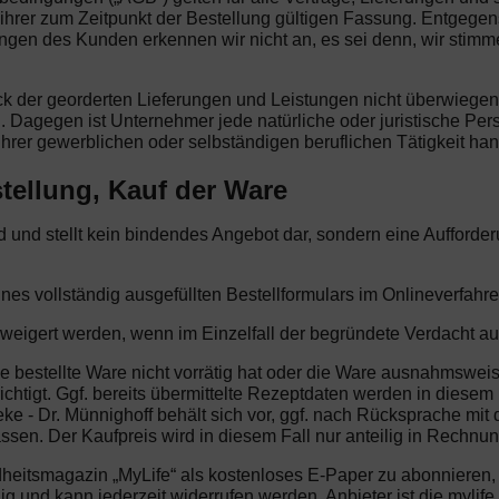
ihrer zum Zeitpunkt der Bestellung gültigen Fassung. Entgege
 des Kunden erkennen wir nicht an, es sei denn, wir stimmen i
eck der georderten Lieferungen und Leistungen nicht überwiege
. Dagegen ist Unternehmer jede natürliche oder juristische Per
hrer gewerblichen oder selbständigen beruflichen Tätigkeit han
tellung, Kauf der Ware
end und stellt kein bindendes Angebot dar, sondern eine Aufford
ines vollständig ausgefüllten Bestellformulars im Onlineverfahre
rweigert werden, wenn im Einzelfall der begründete Verdacht au
ie bestellte Ware nicht vorrätig hat oder die Ware ausnahmsweise
htigt. Ggf. bereits übermittelte Rezeptdaten werden in diesem 
eke - Dr. Münnighoff behält sich vor, ggf. nach Rücksprache mi
sen. Der Kaufpreis wird in diesem Fall nur anteilig in Rechnung
dheitsmagazin „MyLife“ als kostenloses E-Paper zu abonnieren
illig und kann jederzeit widerrufen werden. Anbieter ist die my