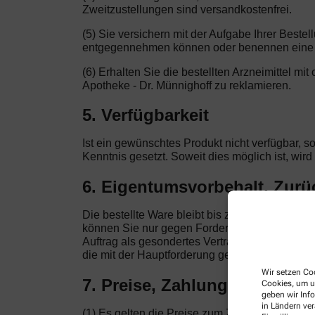
Zweitzustellungen sind versandkostenfrei.
(5) Sie versichern mit der Aufgabe Ihrer Beste
entgegennehmen können oder benennen eine a
(6) Erhalten Sie die bestellten Arzneimittel mi
Apotheke - Dr. Münnighoff zu reklamieren.
5. Verfügbarkeit
Ist ein gewünschtes Produkt nicht verfügbar, s
Kenntnis gesetzt. Soweit dies möglich ist, wir
6. Eigentumsvorbehalt, Zur
Die bestellte Ware bleibt bis zur vollständig
können Sie nur gegen Forderungen ausüben, di
Auftrag als gesondertes Vertragsverhältnis. Nu
die mit der Hauptforderung gegenseitig verknüp
Wir setzen Coo
7. Preise, Zahlung
Cookies, um u
geben wir Inf
in Ländern ve
(1) Es gelten die Preise zum Zeitpunkt der Bes