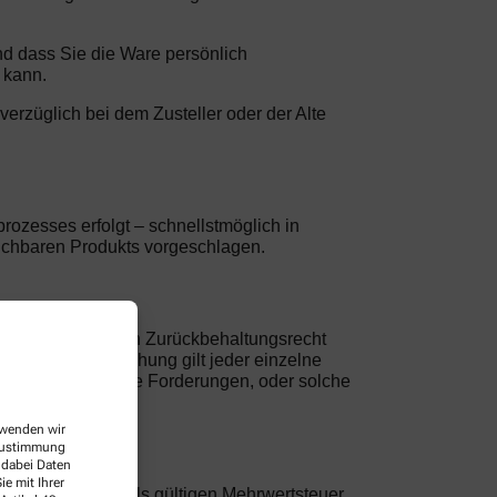
und dass Sie die Ware persönlich
 kann.
nverzüglich bei dem Zusteller oder der Alte
rozesses erfolgt – schnellstmöglich in
leichbaren Produkts vorgeschlagen.
Dr. Münnighoff. Ein Zurückbehaltungsrecht
r Geschäftsbeziehung gilt jeder einzelne
räftig festgestellte Forderungen, oder solche
erwenden wir
 Zustimmung
 dabei Daten
e mit Ihrer
nklusive der jeweils gültigen Mehrwertsteuer.