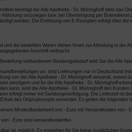
mitteln benötigt die Alte Apotheke - Dr. Münnighoff stets das Ori
er Abholung vorzulegen bzw. bei Überbringung per Botendienst 
ndigt werden. Die Einlösung von E-Rezepten erfolgt über die 
et und die bestellten Waren stehen Ihnen zur Abholung in der Al
 angegebenen Anschrift verbracht.
r Bestellung verbundenem Beratungsbedarf wird Sie die Alte Apot
Versandbestellungen an, sind Lieferungen nur in Deutschland mög
ung von der Alte Apotheke - Dr. Münnighoff versandt, soweit das
aren verzögern und für die Alte Apotheke - Dr. Münnighoff erkenn
den kann, wird die Alte Apotheke - Dr. Münnighoff den Kunden 
aren erfolgt immer mit Sendungsverfolgung. Die Lieferzeit ist 
 Erhalt des Originalrezepts versendet. Es gelten die folgenden
b einem Mindestbestellwert von - Euro mit Versandkosten von - E
 von - Euro sind versandkostenfrei.
mutbar ist, möglich. Es entstehen für Sie keine zusätzlichen Ko