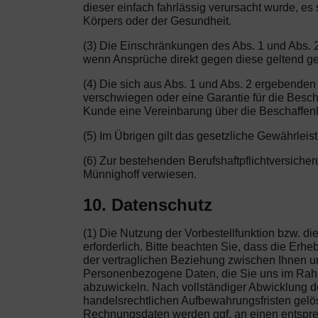
dieser einfach fahrlässig verursacht wurde, 
Körpers oder der Gesundheit.
(3) Die Einschränkungen des Abs. 1 und Abs. 2 
wenn Ansprüche direkt gegen diese geltend g
(4) Die sich aus Abs. 1 und Abs. 2 ergebenden
verschwiegen oder eine Garantie für die Besch
Kunde eine Vereinbarung über die Beschaffenhe
(5) Im Übrigen gilt das gesetzliche Gewährleis
(6) Zur bestehenden Berufshaftpflichtversiche
Münnighoff verwiesen.
10. Datenschutz
(1) Die Nutzung der Vorbestellfunktion bzw. 
erforderlich. Bitte beachten Sie, dass die Er
der vertraglichen Beziehung zwischen Ihnen und
Personenbezogene Daten, die Sie uns im Rahme
abzuwickeln. Nach vollständiger Abwicklung de
handelsrechtlichen Aufbewahrungsfristen gelösc
Rechnungsdaten werden ggf. an einen entsprec