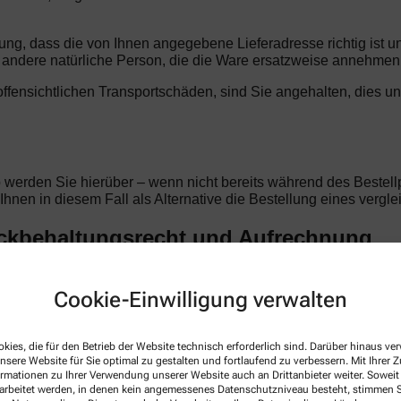
llung, dass die von Ihnen angegebene Lieferadresse richtig ist 
ndere natürliche Person, die die Ware ersatzweise annehmen
t offensichtlichen Transportschäden, sind Sie angehalten, dies u
o werden Sie hierüber – wenn nicht bereits während des Bestellp
d Ihnen in diesem Fall als Alternative die Bestellung eines verg
ückbehaltungsrecht und Aufrechnung
en Begleichung des Kaufpreises im Eigentum der Alte Apotheke - 
e auf demselben Vertragsverhältnis beruhen. Im Falle laufende
Cookie-Einwilligung verwalten
r von der Alte Apotheke - Dr. Münnighoff anerkannte oder rechtsk
ft sind, berechtigen Sie zur Aufrechnung.
kies, die für den Betrieb der Website technisch erforderlich sind. Darüber hinaus v
nsere Website für Sie optimal zu gestalten und fortlaufend zu verbessern. Mit Ihrer
ormationen zu Ihrer Verwendung unserer Website auch an Drittanbieter weiter. Soweit
rarbeitet werden, in denen kein angemessenes Datenschutzniveau besteht, stimmen Si
tellung. Alle Preise sind Endpreise in Euro und verstehen sich i